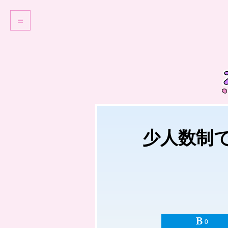
少人数制
0