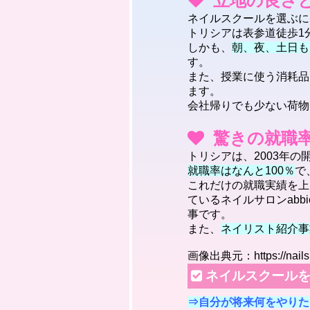
立地の良さ
ネイルスクールを選ぶに
トリシアは表参道徒歩1
しかも、
朝、夜、土日も
す。
また、授業に使う消耗品
ます。
会社帰りでも少ない荷物
驚きの就職率
トリシアは、2003年
就職率はなんと100％
で
これだけの就職実績を上
ているネイルサロンabb
事です。
また、
ネイリスト紹介事
画像出典元：https://nails.
ネイルスクール
⇒自分が将来何をやりた