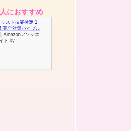
な人におすすめ
イリスト技能検定 1
級 完全対策バイブル
社
Amazonアソシエ
イト by