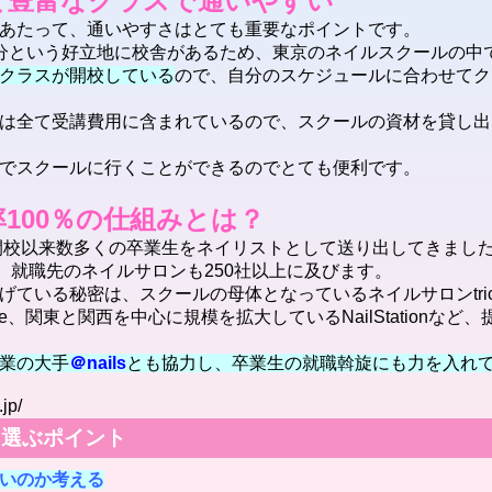
と豊富なクラスで通いやすい
あたって、通いやすさはとても重要なポイントです。
分という好立地に校舎があるため、東京のネイルスクールの中
クラスが開校している
ので、自分のスケジュールに合わせてク
は全て受講費用に含まれているので、スクールの資材を貸し出
でスクールに行くことができるのでとても便利です。
100％の仕組みとは？
の開校以来数多くの卒業生をネイリストとして送り出してきまし
、就職先のネイルサロンも250社以上に及びます。
げている秘密は、スクールの母体となっているネイルサロンtric
ie、関東と関西を中心に規模を拡大しているNailStationな
業の大手
＠nails
とも協力し、卒業生の就職斡旋にも力を入れ
jp/
を選ぶポイント
いのか考える